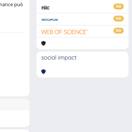
rnance può
ND
ND
ND
social impact