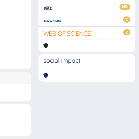
ND
2
2
social impact