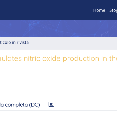
Home
Sfo
ticolo in rivista
mulates nitric oxide production in th
a completa (DC)