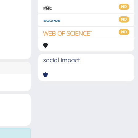
ND
ND
ND
social impact