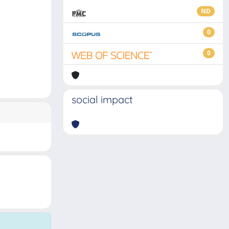
ND
0
0
social impact