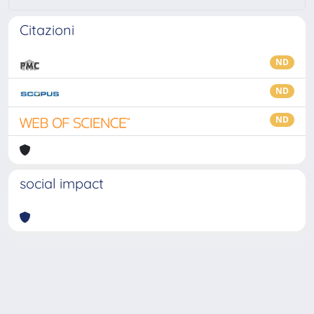
Citazioni
ND
ND
ND
social impact
Powered by
IRIS
-
about IRIS
-