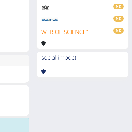
ND
ND
ND
social impact