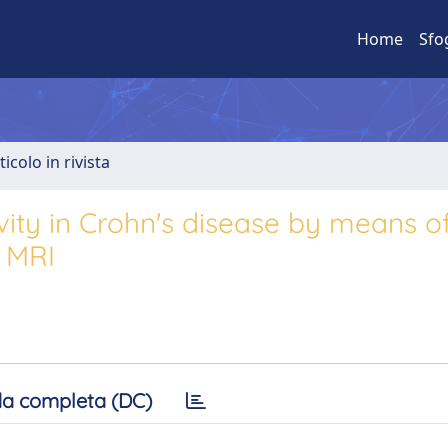
Home
Sfo
ticolo in rivista
ity in Crohn's disease by means o
 MRI
a completa (DC)