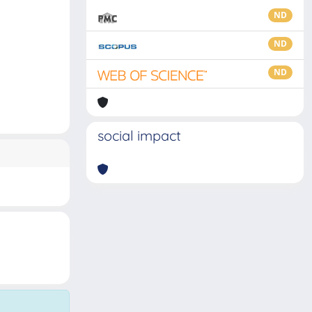
ND
ND
ND
social impact