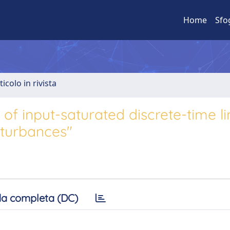
Home
Sfo
ticolo in rivista
 of input-saturated discrete-time l
sturbances"
a completa (DC)