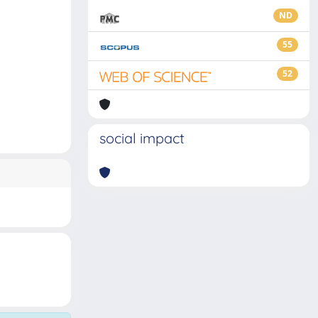
ND
55
52
social impact