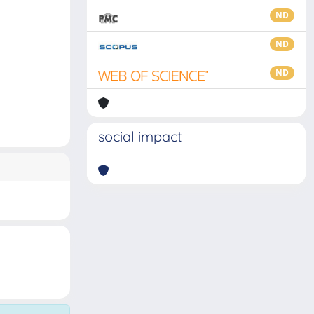
ND
ND
ND
social impact