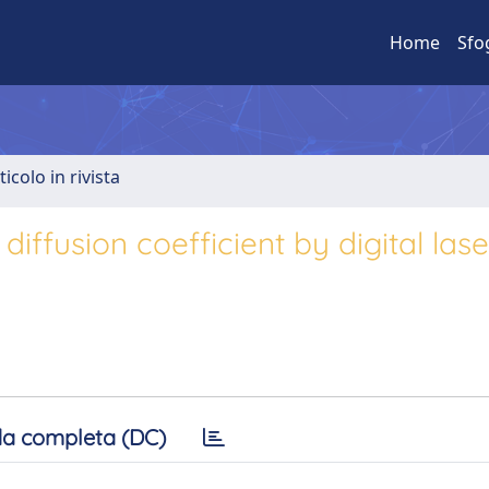
Home
Sfo
ticolo in rivista
iffusion coefficient by digital lase
a completa (DC)