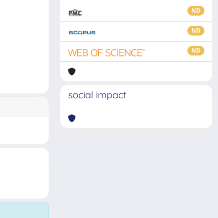
ND
ND
ND
social impact