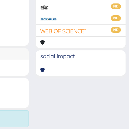
ND
ND
ND
social impact