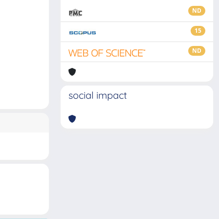
ND
15
ND
social impact