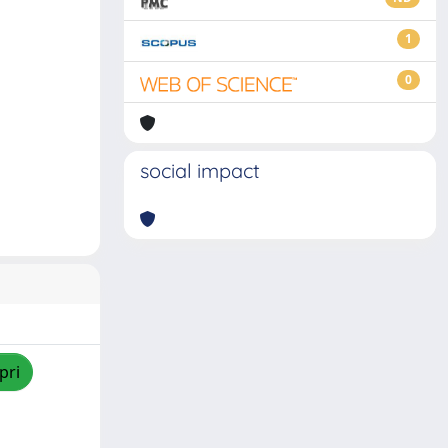
1
0
social impact
pri