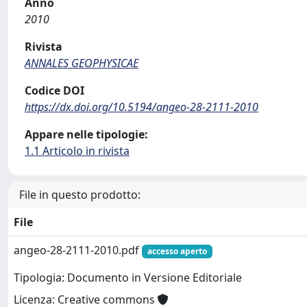
Anno
2010
Rivista
ANNALES GEOPHYSICAE
Codice DOI
https://dx.doi.org/10.5194/angeo-28-2111-2010
Appare nelle tipologie:
1.1 Articolo in rivista
File in questo prodotto:
File
angeo-28-2111-2010.pdf
accesso aperto
Tipologia: Documento in Versione Editoriale
Licenza: Creative commons