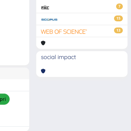
7
15
13
social impact
pri