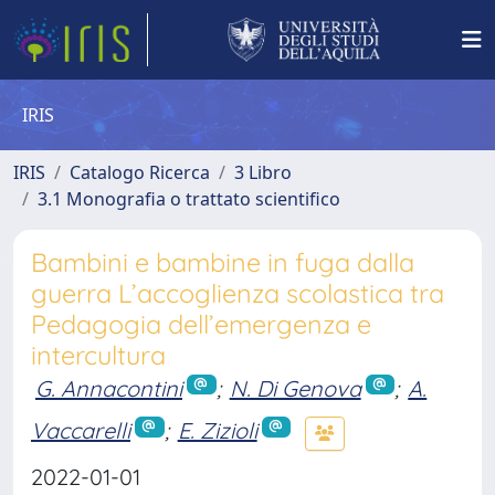
IRIS
IRIS
Catalogo Ricerca
3 Libro
3.1 Monografia o trattato scientifico
Bambini e bambine in fuga dalla
guerra L’accoglienza scolastica tra
Pedagogia dell’emergenza e
intercultura
G. Annacontini
;
N. Di Genova
;
A.
Vaccarelli
;
E. Zizioli
2022-01-01