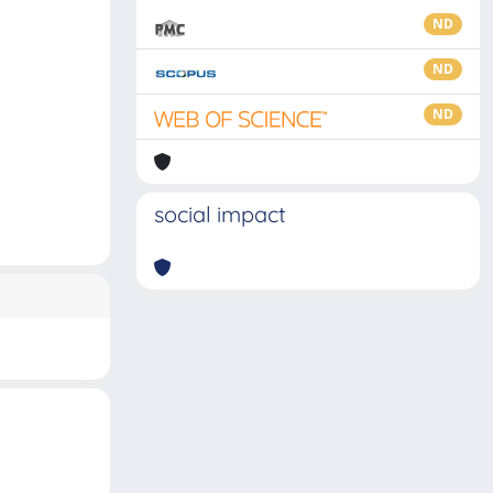
ND
ND
ND
social impact