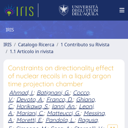
IRIS
IRIS
Catalogo Ricerca
1 Contributo su Rivista
1.1 Articolo in rivista
Constraints on directionality effect
of nuclear recoils in a liquid argon
time projection chamber
Ahmad, I.
;
Batignani, G.
;
Cocco,
V.
;
Devoto, A.
;
Franco, D.
;
Ghiano,
C.
;
Horikawa, S.
;
Ianni, An.
;
Leoni,
A.
;
Mariani, C.
;
Matteucci, G.
;
Messina,
A.
;
Moretti, E.
;
Pandola, L.
;
Ragusa,