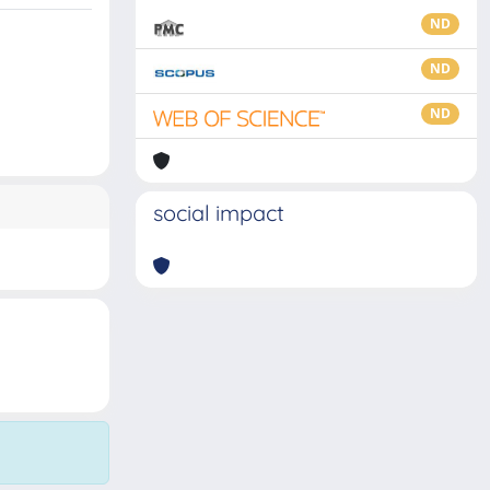
ND
ND
ND
social impact