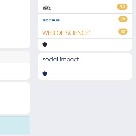
ND
79
52
social impact