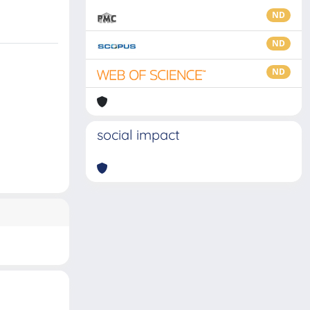
ND
ND
ND
social impact