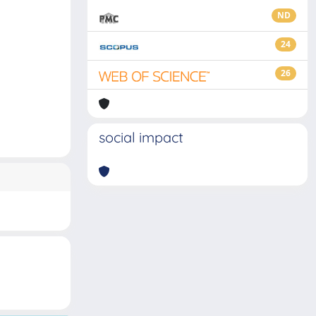
ND
24
26
social impact