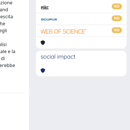
azione
ND
land
rescita
ND
che
egli
ND
lisi
ale e la
social impact
 di
lterebbe