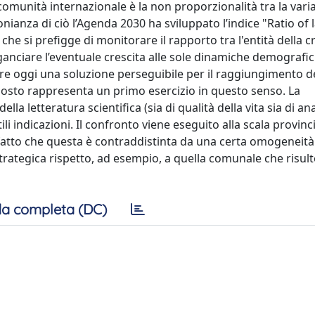
comunità internazionale è la non proporzionalità tra la vari
ianza di ciò l’Agenda 2030 ha sviluppato l’indice "Ratio of 
 si prefigge di monitorare il rapporto tra l'entità della c
gganciare l’eventuale crescita alle sole dinamiche demografi
pare oggi una soluzione perseguibile per il raggiungimento d
roposto rappresenta un primo esercizio in questo senso. La
a letteratura scientifica (sia di qualità della vita sia di ana
i indicazioni. Il confronto viene eseguito alla scala provinci
fatto che questa è contraddistinta da una certa omogeneità
 strategica rispetto, ad esempio, a quella comunale che risu
a completa (DC)