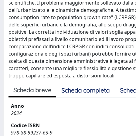
scientifiche. Il problema maggiormente sollevato dalla 
dell’urbanizzato e le dinamiche demografiche. A testimon
consumption rate to population growth rate" (LCRPGR) che
delle superfici urbane e la demografia, allo scopo di a
positive. La corretta individuazione di valori soglia ap
obiettivi prefissati a livello comunitario ed il lavoro p
comparazione dell’indice LCRPGR con indici consolidati dell
configurazionale degli spazi urbani) potrebbe fornire util
scelta di questa dimensione amministrativa è legata al 
caratteri, consente una migliore flessibilità e gestione
troppo capillare ed esposta a distorsioni locali.
Scheda breve
Scheda completa
Sched
Anno
2024
Codice ISBN
978-88-99237-63-9