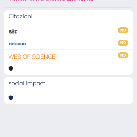
Citazioni
ND
ND
ND
social impact
Powered by
IRIS
-
about IRIS
-