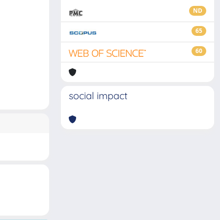
ND
65
60
social impact