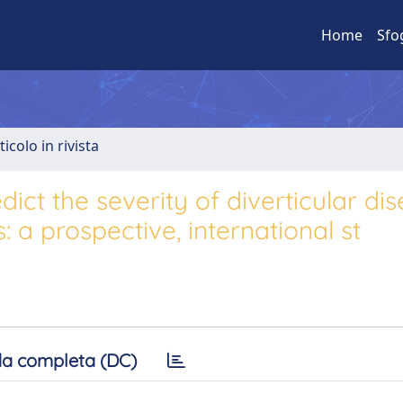
Home
Sfo
ticolo in rivista
ct the severity of diverticular di
s: a prospective, international st
a completa (DC)