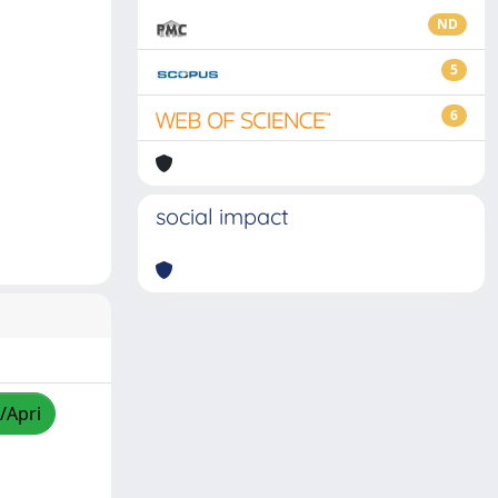
ND
5
6
social impact
/Apri