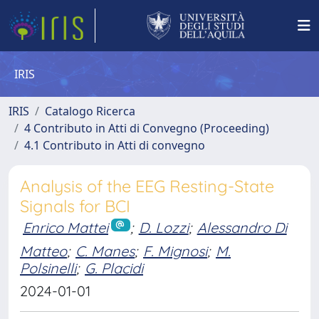
IRIS
IRIS
Catalogo Ricerca
4 Contributo in Atti di Convegno (Proceeding)
4.1 Contributo in Atti di convegno
Analysis of the EEG Resting-State
Signals for BCI
Enrico Mattei
;
D. Lozzi
;
Alessandro Di
Matteo
;
C. Manes
;
F. Mignosi
;
M.
Polsinelli
;
G. Placidi
2024-01-01