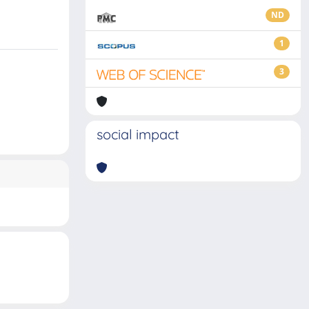
ND
1
3
social impact