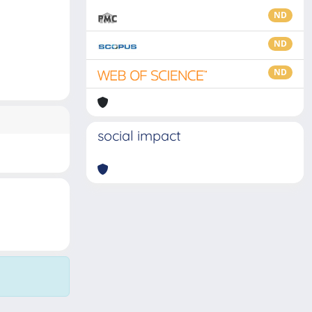
ND
ND
ND
social impact