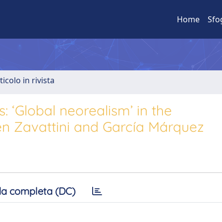
Home
Sfo
ticolo in rivista
 ‘Global neorealism’ in the
en Zavattini and García Márquez
a completa (DC)