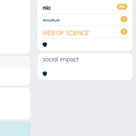
ND
1
1
social impact