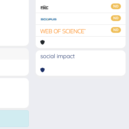
ND
ND
ND
social impact