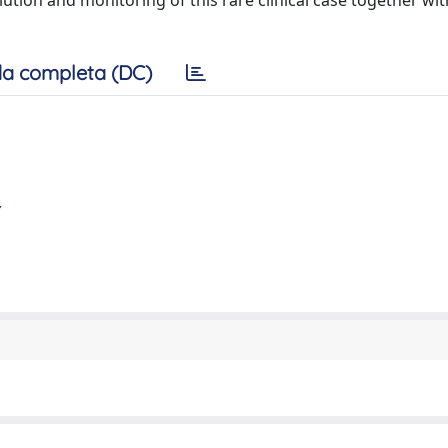
tion and monitoring of this rare clinical case together wit
a completa (DC)