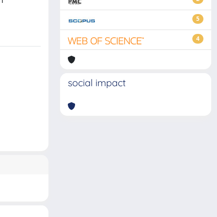
h
5
4
social impact