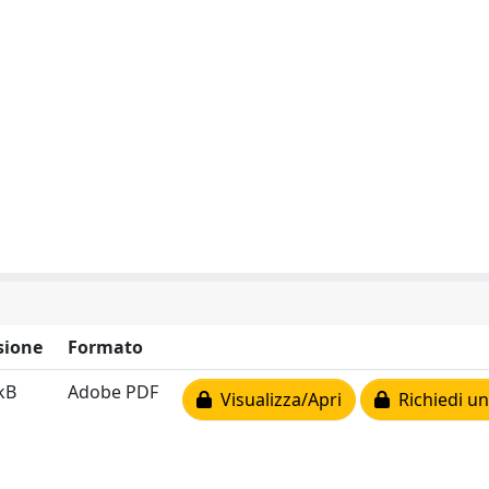
sione
Formato
kB
Adobe PDF
Visualizza/Apri
Richiedi un