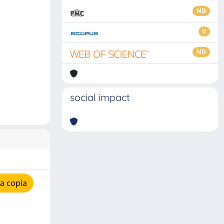
ND
0
ND
social impact
a copia