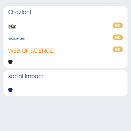
Citazioni
ND
ND
ND
social impact
Powered by
IRIS
-
about IRIS
-
Utilizzo dei cookie
-
Privacy
Copyright © 2026