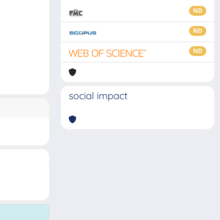
ND
ND
ND
social impact