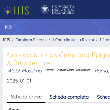
IRIS
IRIS
Catalogo Ricerca
1 Contributo su Rivista
1.1 Ar
Nanoplastics as Gene and Epigen
A Perspective
Aloisi, Massimo
;
Poma, 
Writing – Original Draft Preparation
2025-01-01
Scheda breve
Scheda completa
Sched
Anno