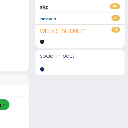
ND
21
16
social impact
pri