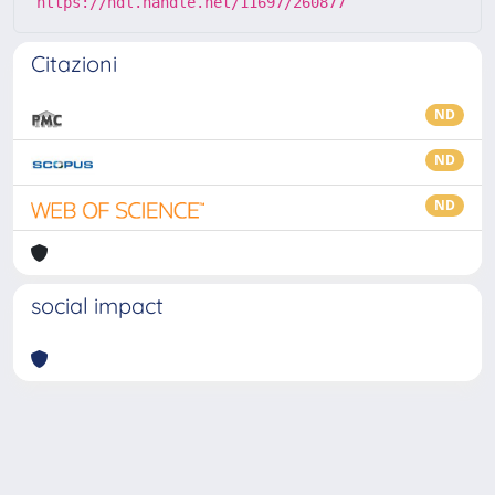
https://hdl.handle.net/11697/260877
Citazioni
ND
ND
ND
social impact
Powered by
IRIS
-
about IRIS
-