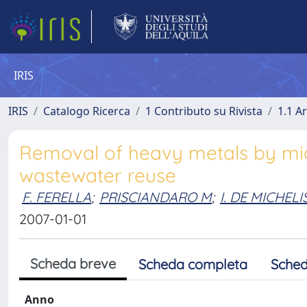
IRIS
IRIS
Catalogo Ricerca
1 Contributo su Rivista
1.1 Ar
Removal of heavy metals by mice
wastewater reuse
F. FERELLA
;
PRISCIANDARO M
;
I. DE MICHELI
2007-01-01
Scheda breve
Scheda completa
Sched
Anno