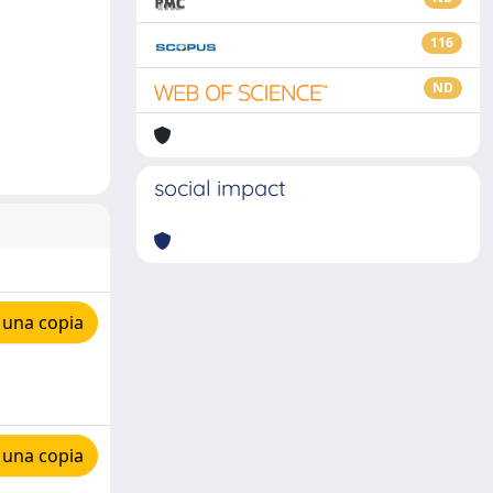
116
ND
social impact
 una copia
 una copia