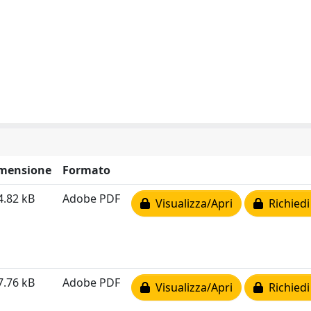
mensione
Formato
4.82 kB
Adobe PDF
Visualizza/Apri
Richiedi
7.76 kB
Adobe PDF
Visualizza/Apri
Richiedi