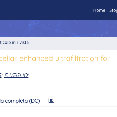
Home
Sfo
ticolo in rivista
llar enhanced ultrafiltration for
S
;
F. VEGLIO'
a completa (DC)