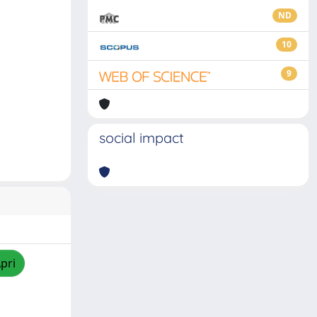
ND
10
9
social impact
pri