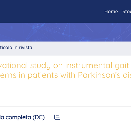
Home
Sfo
ticolo in rivista
vational study on instrumental gait
rns in patients with Parkinson’s d
a completa (DC)