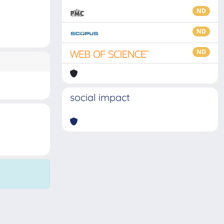
ND
ND
ND
social impact