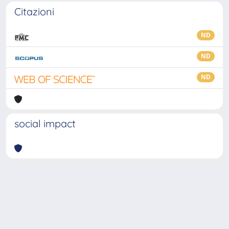
Citazioni
ND
ND
ND
social impact
Powered by
IRIS
-
about IRIS
-
Utilizzo dei cookie
-
Privacy
Copyright © 2026