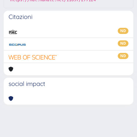
Citazioni
ND
ND
ND
social impact
Powered by
IRIS
-
about IRIS
-