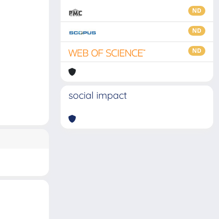
ND
ND
ND
social impact