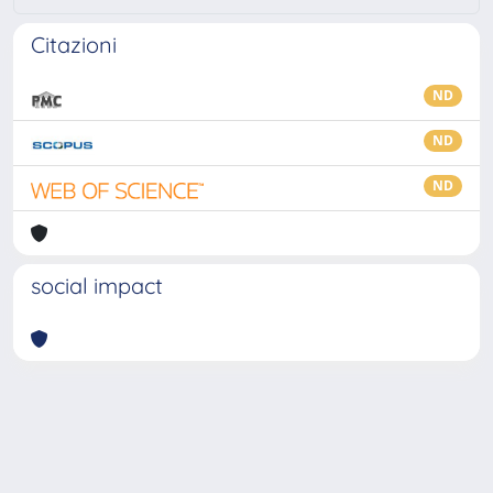
Citazioni
ND
ND
ND
social impact
Powered by
IRIS
-
about IRIS
-
Utilizzo dei cookie
-
Privacy
Copyright © 2026