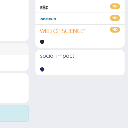
ND
ND
ND
social impact