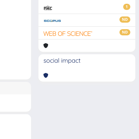
1
ND
ND
social impact