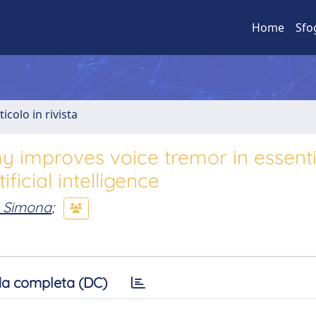
Home
Sfo
ticolo in rivista
 improves voice tremor in essenti
ficial intelligence
, Simona
;
a completa (DC)