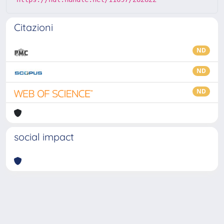
Citazioni
ND
ND
ND
social impact
Powered by
IRIS
-
about IRIS
-