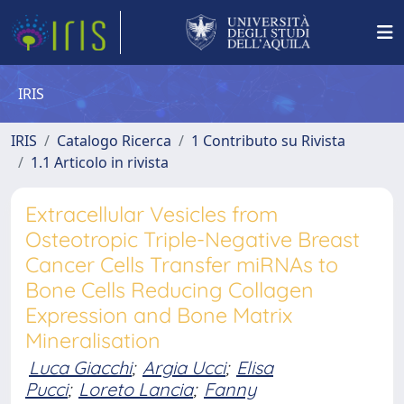
IRIS
IRIS
Catalogo Ricerca
1 Contributo su Rivista
1.1 Articolo in rivista
Extracellular Vesicles from
Osteotropic Triple-Negative Breast
Cancer Cells Transfer miRNAs to
Bone Cells Reducing Collagen
Expression and Bone Matrix
Mineralisation
Luca Giacchi
;
Argia Ucci
;
Elisa
Pucci
;
Loreto Lancia
;
Fanny