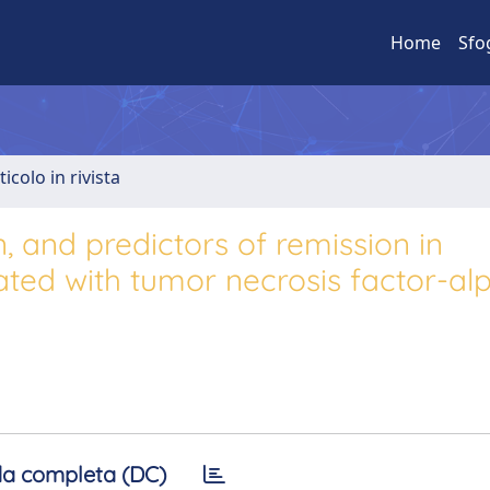
Home
Sfo
ticolo in rivista
, and predictors of remission in
eated with tumor necrosis factor-al
a completa (DC)