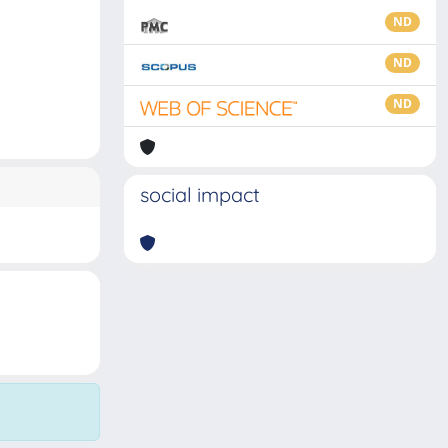
ND
ND
ND
social impact