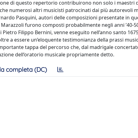
one di questo repertorio contribuirono non solo i maestri d
 anche numerosi altri musicisti patrocinati dai più autorevoli 
nardo Pasquini, autori delle composizioni presentate in qu
i Marazzoli furono composti probabilmente negli anni ’40-5
 di Pietro Filippo Bernini, venne eseguito nell’anno santo 167
oltre a essere un’eloquente testimonianza della prassi music
n’importante tappa del percorso che, dal madrigale concertat
tuzione dell’oratorio musicale propriamente detto.
a completa (DC)