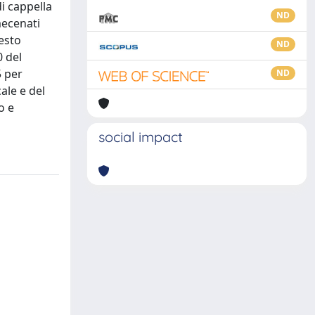
i cappella
ND
mecenati
esto
ND
0 del
5 per
ND
ale e del
o e
social impact